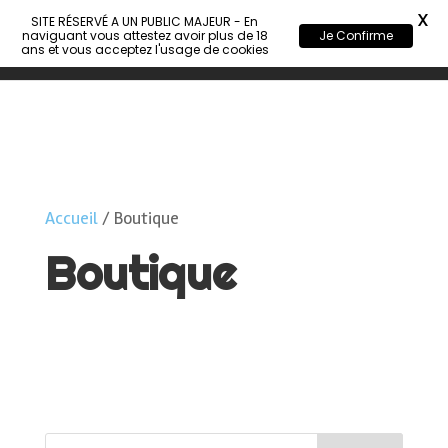
X
SITE RÉSERVÉ A UN PUBLIC MAJEUR - En
naviguant vous attestez avoir plus de 18
Je Confirme
ans et vous acceptez l'usage de cookies
Accueil
/ Boutique
Boutique
Aucun produit ne correspond à votre
sélection.